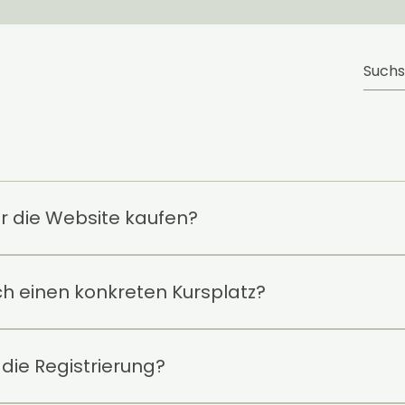
r die Website kaufen?
 kannst du direkt über meine Website buchen/kaufen.
h einen konkreten Kursplatz?
 Kurse ist nur über meine App möglich. Dort siehst du ver
n Infos.
t die Registrierung?