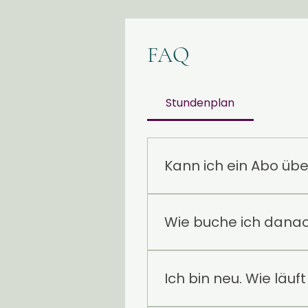
FAQ
Stundenplan
Kann ich ein Abo übe
Ja. Deine Abos und Pakete
Wie buche ich danac
Die Einbuchung in einzelne
und bekommst die aktuelle
Ich bin neu. Wie läuf