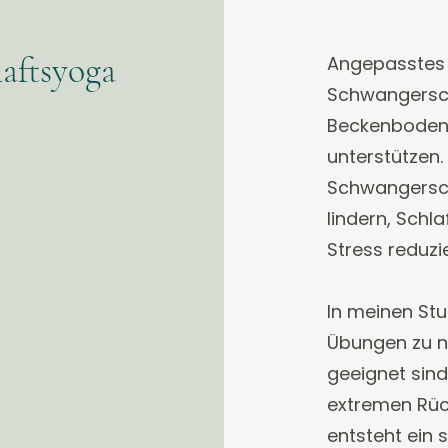
aftsyoga
Angepasstes 
Schwangersch
Beckenboden 
unterstützen.
Schwangersc
lindern, Schl
Stress reduzi
In meinen Stu
Übungen zu n
geeignet sind
extremen Rüc
entsteht ein 