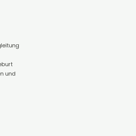
leitung
eburt
en und