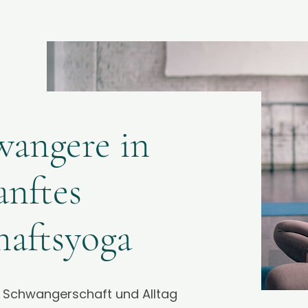
wangere in
anftes
haftsyoga
, Schwangerschaft und Alltag